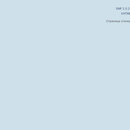
SMF 2.0.2
XHTM
Страница сгенер