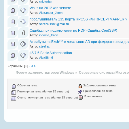
Автор
criptorian
Wsus на 2012 win servere
Автор
Alexander_Jimm
прослушиватель 135 порта RPCSS или RPCEPTMAPPER ?
Автор
serzhik1983@mail.ru
Ошибка при подключении по RDP (Ошибка CredSSP)
Автор
income_trade
Атрибуты msExch*** в локальном AD при федеративном дом
Автор
steelrat
IIS 7.5 Basic Authentication
Автор
Alex86m6
Страницы: [
1
]
2
3
4
Форум администраторов Windows
»
Серверные системы Microso
Обычная тема
Заблокированная тема
Прикрепленная тема
Популярная тема (более 15 ответов)
Голосование
Очень популярная тема (более 25 ответов)