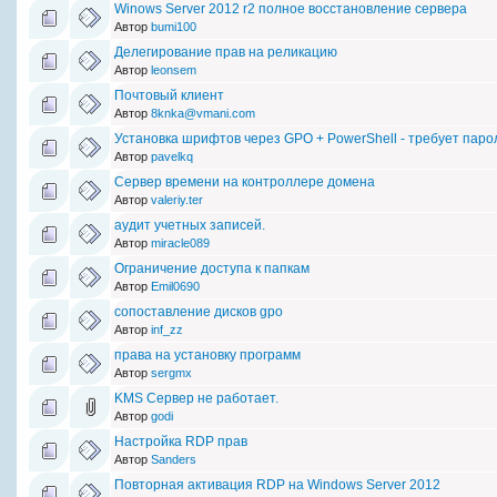
Winows Server 2012 r2 полное восстановление сервера
Автор
bumi100
Делегирование прав на реликацию
Автор
leonsem
Почтовый клиент
Автор
8knka@vmani.com
Установка шрифтов через GPO + PowerShell - требует паро
Автор
pavelkq
Сервер времени на контроллере домена
Автор
valeriy.ter
аудит учетных записей.
Автор
miracle089
Ограничение доступа к папкам
Автор
Emil0690
сопоставление дисков gpo
Автор
inf_zz
права на установку программ
Автор
sergmx
KMS Сервер не работает.
Автор
godi
Настройка RDP прав
Автор
Sanders
Повторная активация RDP на Windows Server 2012