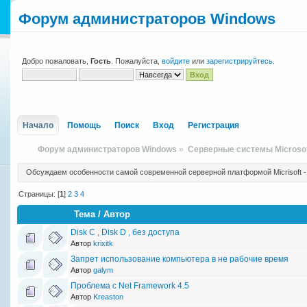
Форум администраторов Windows
Добро пожаловать,
Гость
. Пожалуйста,
войдите
или
зарегистрируйтесь
.
Начало
Помощь
Поиск
Вход
Регистрация
Форум администраторов Windows
»
Серверные системы Microso
Обсуждаем особенности самой современной серверной платформой Micrisoft -
Страницы: [
1
]
2
3
4
Тема
/
Автор
Disk C , Disk D , без доступа
Автор
krixitk
Запрет использование компьютера в не рабочие время
Автор
galym
Проблема с Net Framework 4.5
Автор
Kreaston