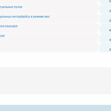
5
ртуальных пулов
2
ртуальных интерфейса в режиме мос
2
print mismatch
6
efi
4
2