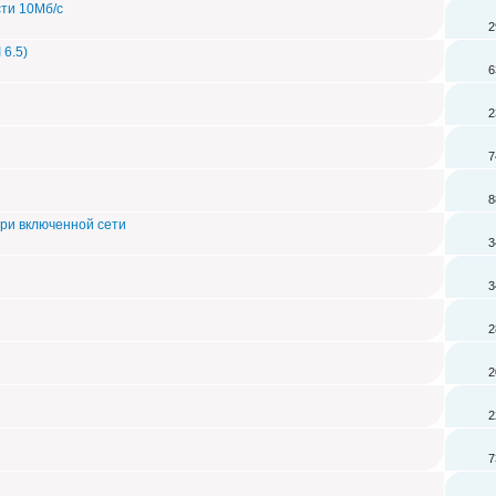
сти 10Мб/с
2
6.5)
6
2
7
8
при включенной сети
3
3
2
2
2
7