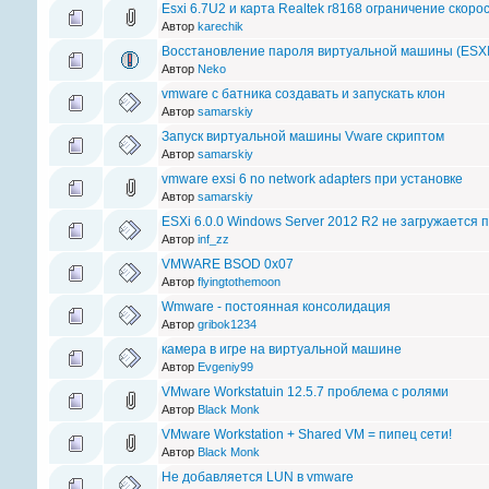
Esxi 6.7U2 и карта Realtek r8168 ограничение скоро
Автор
karechik
Восстановление пароля виртуальной машины (ESXI 
Автор
Neko
vmware с батника создавать и запускать клон
Автор
samarskiy
Запуск виртуальной машины Vware скриптом
Автор
samarskiy
vmware exsi 6 no network adapters при установке
Автор
samarskiy
ESXi 6.0.0 Windows Server 2012 R2 не загружается 
Автор
inf_zz
VMWARE BSOD 0x07
Автор
flyingtothemoon
Wmware - постоянная консолидация
Автор
gribok1234
камера в игре на виртуальной машине
Автор
Evgeniy99
VMware Workstatuin 12.5.7 проблема с ролями
Автор
Black Monk
VMware Workstation + Shared VM = пипец сети!
Автор
Black Monk
Не добавляется LUN в vmware