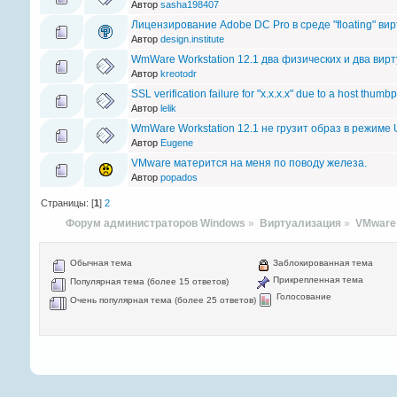
Автор
sasha198407
Лицензирование Adobe DC Pro в среде "floating" ви
Автор
design.institute
WmWare Workstation 12.1 два физических и два ви
Автор
kreotodr
SSL verification failure for "x.x.x.x" due to a host thumb
Автор
lelik
WmWare Workstation 12.1 не грузит образ в режиме U
Автор
Eugene
VMware матерится на меня по поводу железа.
Автор
popados
Страницы: [
1
]
2
Форум администраторов Windows
»
Виртуализация
»
VMware
Обычная тема
Заблокированная тема
Прикрепленная тема
Популярная тема (более 15 ответов)
Голосование
Очень популярная тема (более 25 ответов)