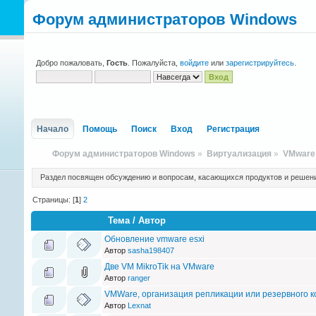
Форум администраторов Windows
Добро пожаловать,
Гость
. Пожалуйста,
войдите
или
зарегистрируйтесь
.
Начало
Помощь
Поиск
Вход
Регистрация
Форум администраторов Windows
»
Виртуализация
»
VMware
Раздел посвящен обсуждению и вопросам, касающихся продуктов и решений
Страницы: [
1
]
2
Тема
/
Автор
Обновление vmware esxi
Автор
sasha198407
Две VM MikroTik на VMware
Автор
ranger
VMWare, организация репликации или резервного к
Автор
Lexnat