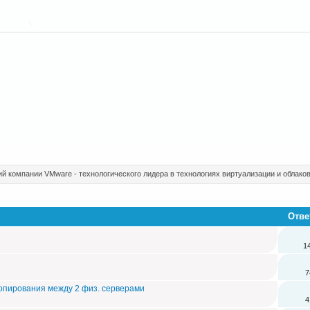
 компании VMware - технологического лидера в технологиях виртуализации и облако
Отве
1
7
опирования между 2 физ. серверами
4