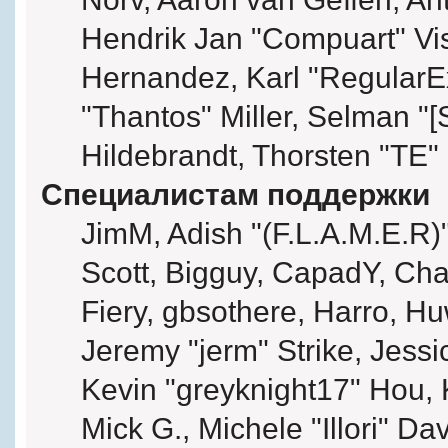
Hendrik Jan "Compuart" Vi
Hernandez, Karl "RegularE
"Thantos" Miller, Selman "[
Hildebrandt, Thorsten "TE" 
Специалистам поддержки
JimM, Adish "(F.L.A.M.E.R)"
Scott, Bigguy, CapadY, Ch
Fiery, gbsothere, Harro, H
Jeremy "jerm" Strike, Jess
Kevin "greyknight17" Hou, K
Mick G., Michele "Illori" Da