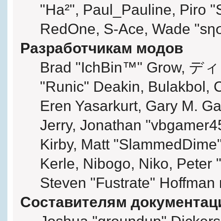
"Ha²", Paul_Pauline, Piro "
RedOne, S-Ace, Wade "sησ
Разработчикам модов
Brad "IchBin™" Grow, ディン
"Runic" Deakin, Bulakbol, 
Eren Yasarkurt, Gary M. G
Jerry, Jonathan "vbgamer45
Kirby, Matt "SlammedDime
Kerle, Nibogo, Niko, Peter 
Steven "Fustrate" Hoffman 
Составителям документац