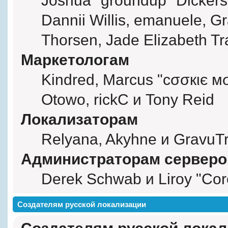
Joshua "groundup" Dickerso
Dannii Willis, emanuele, 
Thorsen, Jade Elizabeth Tr
Маркетологам
Kindred, Marcus "cσσкιє мσ
Otowo, rickC и Tony Reid
Локализаторам
Relyana, Akyhne и GravuT
Администраторам серверо
Derek Schwab и Liroy "Cor
Создателям русской локализации