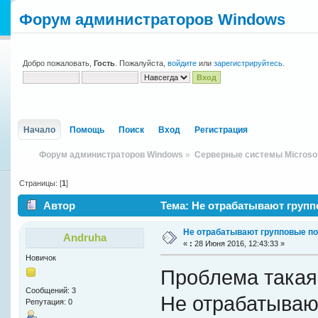
Форум администраторов Windows
Добро пожаловать,
Гость
. Пожалуйста,
войдите
или
зарегистрируйтесь
.
Начало
Помощь
Поиск
Вход
Регистрация
Форум администраторов Windows
»
Серверные системы Microso
Страницы: [
1
]
Автор
Тема: Не отрабатывают групп
Не отрабатывают групповые п
Andruha
«
:
28 Июня 2016, 12:43:33 »
Новичок
Проблема такая
Сообщений: 3
Не отрабатываю
Репутация: 0