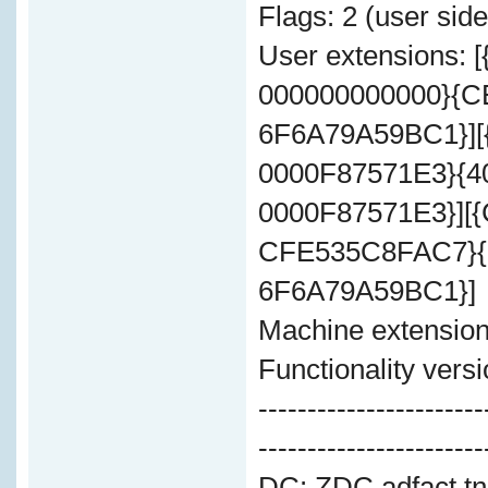
Flags: 2 (user sid
User extensions: 
000000000000}{
6F6A79A59BC1}][
0000F87571E3}{4
0000F87571E3}][
CFE535C8FAC7}{
6F6A79A59BC1}]
Machine extension
Functionality versi
-----------------------
-----------------------
DC: ZDC.adfact.tn