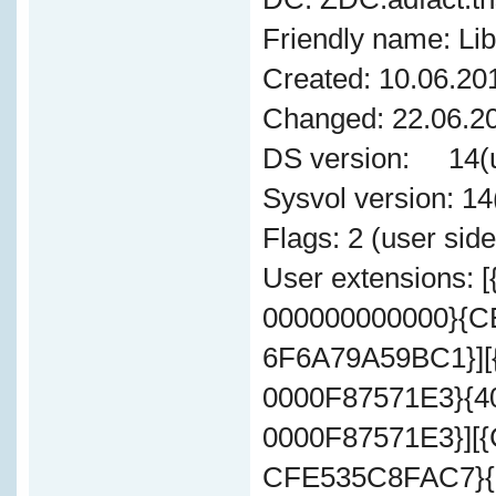
Friendly name: Lib
Created: 10.06.20
Changed: 22.06.20
DS version: 14(u
Sysvol version: 1
Flags: 2 (user sid
User extensions: 
000000000000}{
6F6A79A59BC1}][
0000F87571E3}{4
0000F87571E3}][
CFE535C8FAC7}{