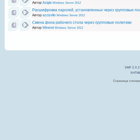
Автор
Azigla
Windows Server 2012
Расшифровка паролей, установленных через групповые по
Автор
azzizello
Windows Server 2012
Смена фона рабочего стола через групповые политики
Автор
Winend
Windows Server 2012
SMF 2.0.2
XHTM
Страница сгенери