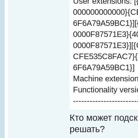
User extensions: 
000000000000}{
6F6A79A59BC1}][
0000F87571E3}{4
0000F87571E3}][
CFE535C8FAC7}{
6F6A79A59BC1}]
Machine extension
Functionality versi
-----------------------
Кто может подск
решать?