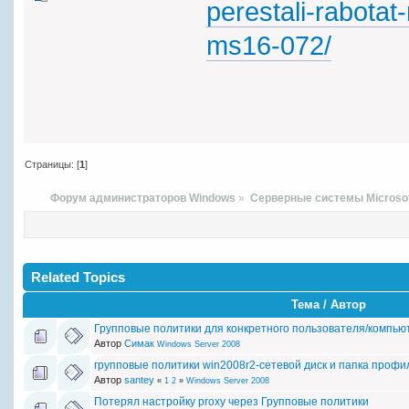
perestali-rabotat
ms16-072/
Страницы: [
1
]
Форум администраторов Windows
»
Серверные системы Microso
Related Topics
Тема / Автор
Групповые политики для конкретного пользователя/компью
Автор
Симак
Windows Server 2008
групповые политики win2008r2-сетевой диск и папка профил
Автор
santey
«
1
2
»
Windows Server 2008
Потерял настройку proxy через Групповые политики