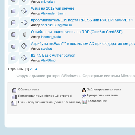
Автор
criptorian
Wsus на 2012 win servere
Автор
Alexander_Jimm
прослушиватель 135 порта RPCSS или RPCEPTMAPPER ?
Автор
serzhik1983@mail.ru
Ошибка при подключении по RDP (Ошибка CredSSP)
Автор
income_trade
Атрибуты msExch*** в локальном AD при федеративном дом
Автор
steelrat
IIS 7.5 Basic Authentication
Автор
Alex86m6
Страницы: [
1
]
2
3
4
Форум администраторов Windows
»
Серверные системы Microso
Обычная тема
Заблокированная тема
Прикрепленная тема
Популярная тема (более 15 ответов)
Голосование
Очень популярная тема (более 25 ответов)