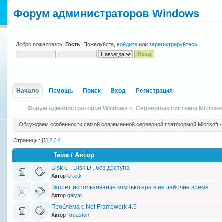
Форум администраторов Windows
Добро пожаловать,
Гость
. Пожалуйста,
войдите
или
зарегистрируйтесь
.
Начало
Помощь
Поиск
Вход
Регистрация
Форум администраторов Windows
»
Серверные системы Microso
Обсуждаем особенности самой современной серверной платформой Micrisoft -
Страницы: [
1
]
2
3
4
Тема
/
Автор
Disk C , Disk D , без доступа
Автор
krixitk
Запрет использование компьютера в не рабочие время
Автор
galym
Проблема с Net Framework 4.5
Автор
Kreaston