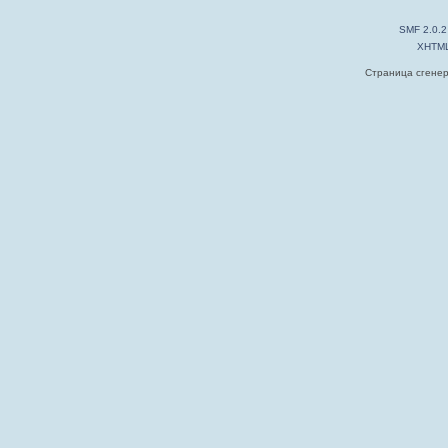
SMF 2.0.2
XHTM
Страница сгенер