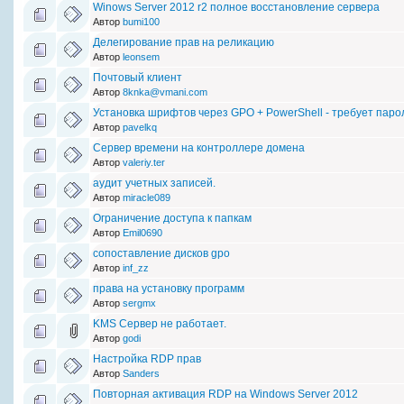
Winows Server 2012 r2 полное восстановление сервера
Автор
bumi100
Делегирование прав на реликацию
Автор
leonsem
Почтовый клиент
Автор
8knka@vmani.com
Установка шрифтов через GPO + PowerShell - требует паро
Автор
pavelkq
Сервер времени на контроллере домена
Автор
valeriy.ter
аудит учетных записей.
Автор
miracle089
Ограничение доступа к папкам
Автор
Emil0690
сопоставление дисков gpo
Автор
inf_zz
права на установку программ
Автор
sergmx
KMS Сервер не работает.
Автор
godi
Настройка RDP прав
Автор
Sanders
Повторная активация RDP на Windows Server 2012