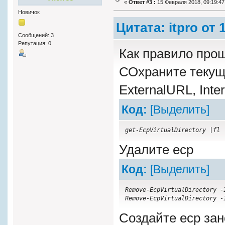
«
Ответ #3 :
15 Февраля 2018, 09:19:47
Новичок
Цитата: itpro от
Сообщений: 3
Репутация: 0
Как правило прощ
СОхраните текущ
ExternalURL, Int
Код:
[Выделить]
get-EcpVirtualDirectory |fl
Удалите ecp
Код:
[Выделить]
Remove-EcpVirtualDirectory -
Remove-EcpVirtualDirectory -
Создайте ecp зан