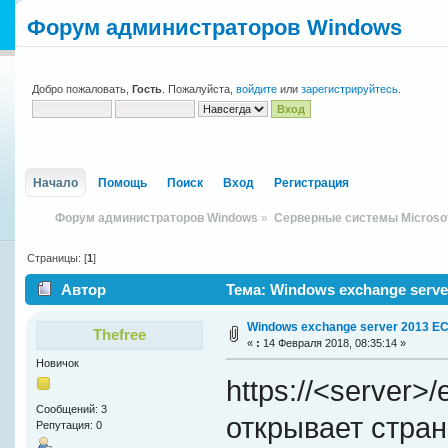
Форум администраторов Windows
Добро пожаловать,
Гость
. Пожалуйста,
войдите
или
зарегистрируйтесь
.
Начало
Помощь
Поиск
Вход
Регистрация
Форум администраторов Windows
»
Серверные системы Microso
Страницы: [
1
]
Автор
Тема: Windows exchange serve
Windows exchange server 2013 E
Thefree
«
:
14 Февраля 2018, 08:35:14 »
Новичок
https://<server>/
Сообщений: 3
открывает стра
Репутация: 0