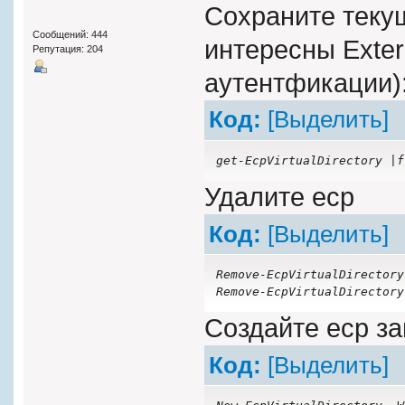
Сохраните текущ
Сообщений: 444
интересны Exter
Репутация: 204
аутентфикации)
Код:
[Выделить]
get-EcpVirtualDirectory |f
Удалите ecp
Код:
[Выделить]
Remove-EcpVirtualDirectory
Remove-EcpVirtualDirectory
Создайте ecp за
Код:
[Выделить]