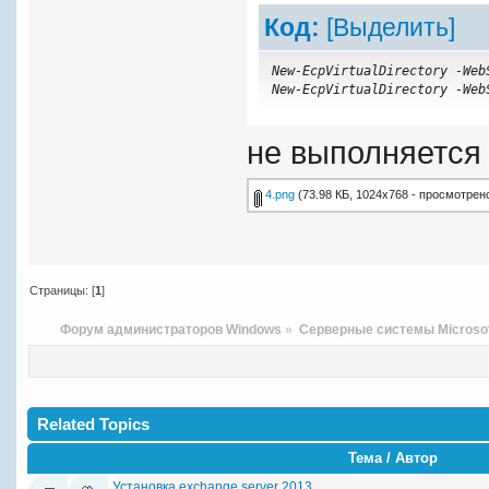
Код:
[Выделить]
New-EcpVirtualDirectory -Web
New-EcpVirtualDirectory -Web
не выполняется
4.png
(73.98 КБ, 1024x768 - просмотрено
Страницы: [
1
]
Форум администраторов Windows
»
Серверные системы Microso
Related Topics
Тема / Автор
Установка exchange server 2013