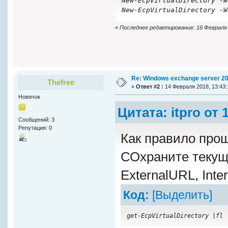
New-EcpVirtualDirectory -W
New-EcpVirtualDirectory -W
«
Последнее редактирование: 16 Февраля 20
Re: Windows exchange server 2
Thefree
«
Ответ #2 :
14 Февраля 2018, 13:43:
Новичок
Цитата: itpro от
Сообщений: 3
Репутация: 0
Как правило прощ
СОхраните текущ
ExternalURL, Int
Код:
[Выделить]
get-EcpVirtualDirectory |fl