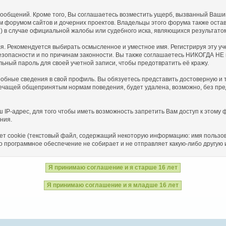
общений. Кроме того, Вы соглашаетесь возместить ущерб, вызванный Вашим
тим форумом сайтов и дочерних проектов. Владельцы этого форума также ост
 в случае официальной жалобы или судебного иска, являющихся результато
я. Рекомендуется выбирать осмысленное и уместное имя. Регистрируя эту уч
езопасности и по причинам законности. Вы также соглашаетесь НИКОГДА НЕ 
ый пароль для своей учетной записи, чтобы предотвратить её кражу.
дробные сведения в свой профиль. Вы обязуетесь представить достоверную 
ечащей общепринятым нормам поведения, будет удалена, возможно, без пред
IP-адрес, для того чтобы иметь возможность запретить Вам доступ к этому
ния.
т cookie (текстовый файл, содержащий некоторую информацию: имя пользова
о программное обеспечение не собирает и не отправляет какую-либо другу