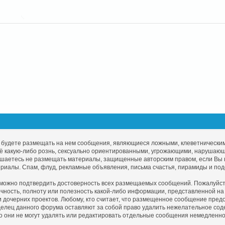
е будете размещать на нем сообщения, являющиеся ложными, клеветнически
ё какую-либо рознь, сексуально ориентированными, угрожающими, нарушаю
шаетесь не размещать материалы, защищенные авторским правом, если Вы не
ериалы. Спам, флуд, рекламные объявления, письма счастья, пирамиды и по
зможно подтвердить достоверность всех размещаемых сообщений. Пожалуйста,
очность, полноту или полезность какой-либо информации, представленной 
ли дочерних проектов. Любому, кто считает, что размещенное сообщение пре
елец данного форума оставляют за собой право удалить нежелательное содер
то они не могут удалять или редактировать отдельные сообщения немедленно