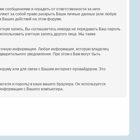
и сообщениями и оградить от ответственности за него
авляют за собой право раскрыть Ваши личные данные (или любую
м Ваших действий на этом форуме.
етную запись, Вы соглашаетесь никогда не передавать Ваш пароль
использовать учетную запись другого лица. Мы также
и точную информацию. Любая информация, которую владелец
варительного уведомления. При этом к Вам могут быть
 форуму или для связи с Вашим интернет-провайдером. Это
теля и пароль) в кэше вашего браузера. Он используется
ю информацию с Вашего компьютера.