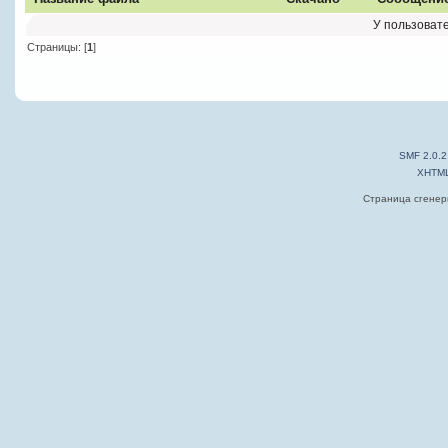
У пользовате
Страницы: [
1
]
SMF 2.0.2
XHTM
Страница сгенери