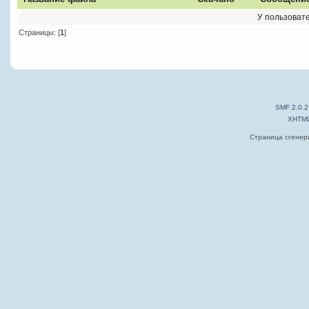
У пользовате
Страницы: [
1
]
SMF 2.0.2
XHTM
Страница сгенери