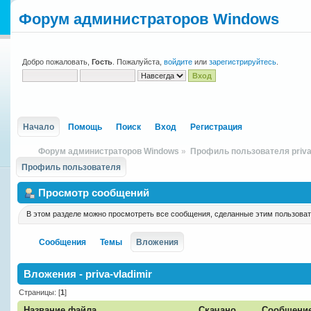
Форум администраторов Windows
Добро пожаловать,
Гость
. Пожалуйста,
войдите
или
зарегистрируйтесь
.
Начало
Помощь
Поиск
Вход
Регистрация
Форум администраторов Windows
»
Профиль пользователя priva-
Профиль пользователя
Просмотр сообщений
В этом разделе можно просмотреть все сообщения, сделанные этим пользова
Сообщения
Темы
Вложения
Вложения - priva-vladimir
Страницы: [
1
]
Название файла
Скачано
Сообщени