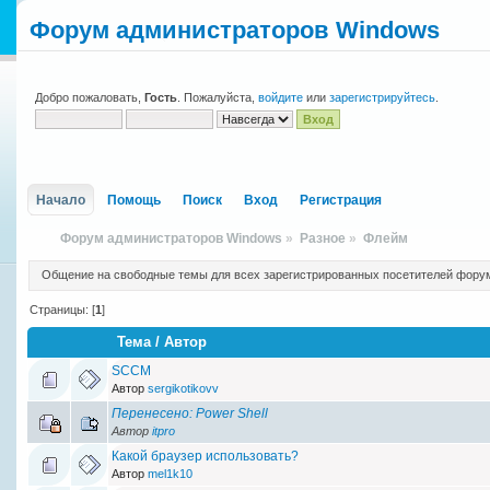
Форум администраторов Windows
Добро пожаловать,
Гость
. Пожалуйста,
войдите
или
зарегистрируйтесь
.
Начало
Помощь
Поиск
Вход
Регистрация
Форум администраторов Windows
»
Разное
»
Флейм
Общение на свободные темы для всех зарегистрированных посетителей фору
Страницы: [
1
]
Тема
/
Автор
SCCM
Автор
sergikotikovv
Перенесено: Power Shell
Автор
itpro
Какой браузер использовать?
Автор
mel1k10