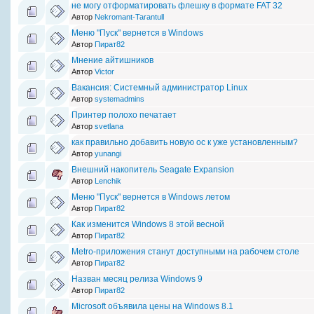
не могу отформатировать флешку в формате FAT 32
Автор
Nekromant-Tarantull
Меню "Пуск" вернется в Windows
Автор
Пират82
Мнение айтишников
Автор
Victor
Вакансия: Системный администратор Linux
Автор
systemadmins
Принтер полохо печатает
Автор
svetlana
как правильно добавить новую ос к уже установленным?
Автор
yunangi
Внешний накопитель Seagate Expansion
Автор
Lenchik
Меню "Пуск" вернется в Windows летом
Автор
Пират82
Как изменится Windows 8 этой весной
Автор
Пират82
Metro-приложения станут доступными на рабочем столе
Автор
Пират82
Назван месяц релиза Windows 9
Автор
Пират82
Microsoft объявила цены на Windows 8.1