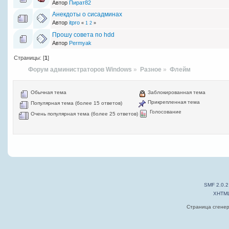
Автор
Пират82
Анекдоты о сисадминах
Автор
itpro
«
1
2
»
Прошу совета по hdd
Автор
Permyak
Страницы: [
1
]
Форум администраторов Windows
»
Разное
»
Флейм
Обычная тема
Заблокированная тема
Прикрепленная тема
Популярная тема (более 15 ответов)
Голосование
Очень популярная тема (более 25 ответов)
SMF 2.0.2
XHTM
Страница сгенер