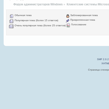
Форум администраторов Windows
»
Клиентские системы Microso
Обычная тема
Заблокированная тема
Прикрепленная тема
Популярная тема (более 15 ответов)
Голосование
Очень популярная тема (более 25 ответов)
SMF 2.0.2
XHTM
Страница сгенери