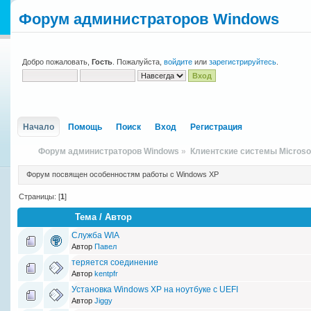
Форум администраторов Windows
Добро пожаловать,
Гость
. Пожалуйста,
войдите
или
зарегистрируйтесь
.
Начало
Помощь
Поиск
Вход
Регистрация
Форум администраторов Windows
»
Клиентские системы Microso
Форум посвящен особенностям работы с Windows XP
Страницы: [
1
]
Тема
/
Автор
Служба WIA
Автор
Павел
теряется соединение
Автор
kentpfr
Установка Windows XP на ноутбуке с UEFI
Автор
Jiggy