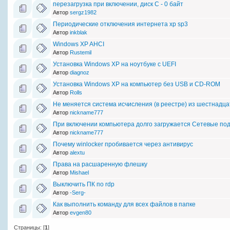
перезагрузка при включении, диск С - 0 байт
Автор
sergz1982
Периодические отключения интернета xp sp3
Автор
inkblak
Windows XP AHCI
Автор
Rustemil
Установка Windows XP на ноутбуке с UEFI
Автор
diagnoz
Установка Windows XP на компьютер без USB и CD-ROM
Автор
Rolls
Не меняется система исчисления (в реестре) из шестнадца
Автор
nickname777
При включении компьютера долго загружается Сетевые по
Автор
nickname777
Почему winlocker пробивается через антивирус
Автор
alextu
Права на расшаренную флешку
Автор
Mishael
Выключить ПК по rdp
Автор
-Serg-
Как выполнить команду для всех файлов в папке
Автор
evgen80
Страницы: [
1
]