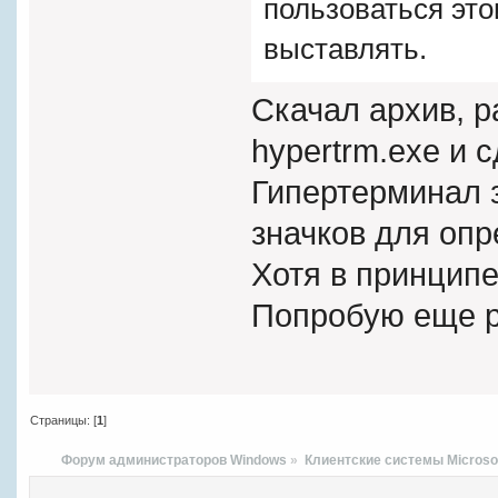
пользоваться это
выставлять.
Скачал архив, р
hypertrm.exe и 
Гипертерминал з
значков для оп
Хотя в принципе
Попробую еще p
Страницы: [
1
]
Форум администраторов Windows
»
Клиентские системы Microso