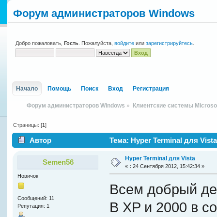
Форум администраторов Windows
Добро пожаловать,
Гость
. Пожалуйста,
войдите
или
зарегистрируйтесь
.
Начало
Помощь
Поиск
Вход
Регистрация
Форум администраторов Windows
»
Клиентские системы Microso
Страницы: [
1
]
Автор
Тема: Hyper Terminal для Vist
Hyper Terminal для Vista
Semen56
«
:
24 Сентября 2012, 15:42:34 »
Новичок
Всем добрый де
Сообщений: 11
В XP и 2000 в с
Репутация: 1