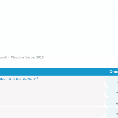
soft
»
Windows Server 2016 
Отве
клиента по сертификату ?
7
7
4
4