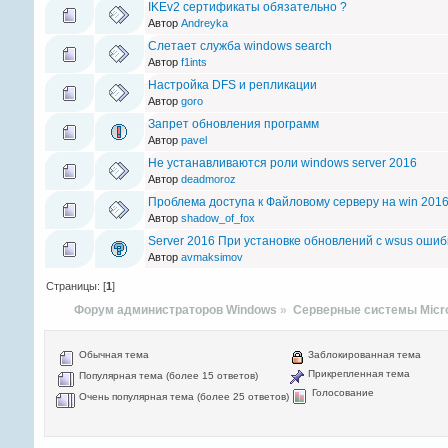
IKEv2 сертификаты обязательно ?
Автор
Andreyka
Слетает служба windows search
Автор
f1ints
Настройка DFS и репликации
Автор
goro
Запрет обновления программ
Автор
pavel
Не устанавливаются роли windows server 2016
Автор
deadmoroz
Проблема доступа к Файловому серверу на win 2016
Автор
shadow_of_fox
Server 2016 При установке обновлений с wsus ошиб
Автор
avmaksimov
Страницы: [
1
]
Форум администраторов Windows
»
Серверные системы Micro
Обычная тема
Заблокированная тема
Прикрепленная тема
Популярная тема (более 15 ответов)
Голосование
Очень популярная тема (более 25 ответов)