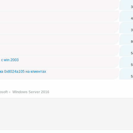
3
4
3
8
5
 с win 2003
5
ка 0x8024a105 на клиентах
5
soft
»
Windows Server 2016 