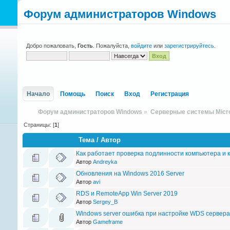
Форум администраторов Windows
Добро пожаловать,
Гость
. Пожалуйста,
войдите
или
зарегистрируйтесь
.
Начало
Помощь
Поиск
Вход
Регистрация
Форум администраторов Windows
»
Серверные системы Micro
Страницы: [
1
]
Тема
/
Автор
Как работает проверка подлинности компьютера и 
Автор
Andreyka
Обновления на Windows 2016 Server
Автор
avi
RDS и RemoteApp Win Server 2019
Автор
Sergey_B
Windows server ошибка при настройке WDS сервера
Автор
Gameframe