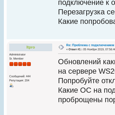
подключение к о
Перезагрузка се
Какие попробов
Re: Проблема с подключением 
Itpro
«
Ответ #1 :
05 Ноября 2019, 07:56:4
Administrator
Sr. Member
Обновлений как
на сервере WS2
Сообщений: 444
Попробуйте отк
Репутация: 204
Какие ОС на под
проброщены по