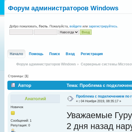
Форум администраторов Windows
Добро пожаловать,
Гость
. Пожалуйста,
войдите
или
зарегистрируйтесь
.
Начало
Помощь
Поиск
Вход
Регистрация
Форум администраторов Windows
»
Серверные системы Microso
Страницы: [
1
]
Автор
Тема: Проблема с подключени
Проблема с подключением по r
Анатолий
«
:
04 Ноября 2019, 08:35:17 »
Новичок
Уважаемые Гуру
Сообщений: 1
2 дня назад на
Репутация: 0