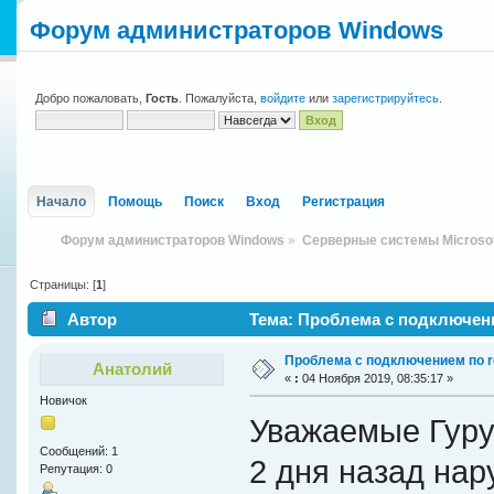
Форум администраторов Windows
Добро пожаловать,
Гость
. Пожалуйста,
войдите
или
зарегистрируйтесь
.
Начало
Помощь
Поиск
Вход
Регистрация
Форум администраторов Windows
»
Серверные системы Microso
Страницы: [
1
]
Автор
Тема: Проблема с подключени
Проблема с подключением по r
Анатолий
«
:
04 Ноября 2019, 08:35:17 »
Новичок
Уважаемые Гуру
Сообщений: 1
2 дня назад на
Репутация: 0