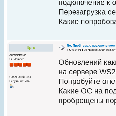
подключение к о
Перезагрузка се
Какие попробов
Re: Проблема с подключением 
Itpro
«
Ответ #1 :
05 Ноября 2019, 07:56:4
Administrator
Sr. Member
Обновлений как
на сервере WS2
Сообщений: 444
Попробуйте отк
Репутация: 204
Какие ОС на под
проброщены по