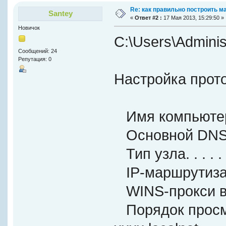
Re: как правильно построить 
Santey
«
Ответ #2 :
17 Мая 2013, 15:29:50 »
Новичок
C:\Users\Adminis
Сообщений: 24
Репутация: 0
Настройка прот
Имя компьютера . .
Основной DNS-су
Тип узла. . . . . .
IP-маршрутизаци
WINS-прокси включ
Порядок просмо