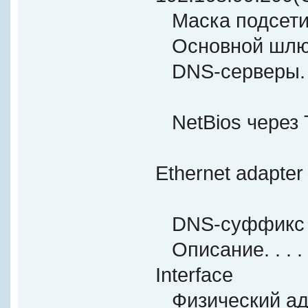
Маска подсети . . 
Основной шлюз. . 
DNS-серверы. . . .
192.1
NetBios через TCP
Ethernet adapter
DNS-суффикс под
Описание. . . . . 
Interface
Физический адрес.