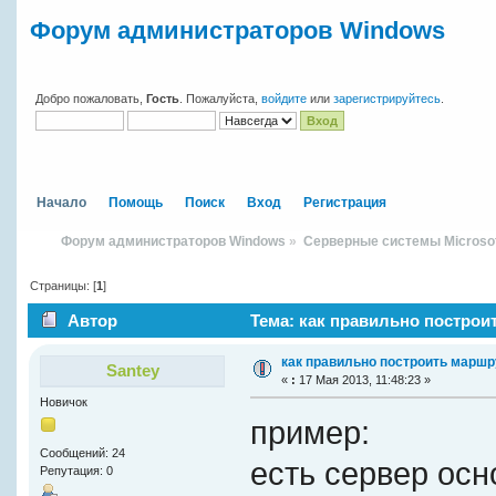
Форум администраторов Windows
Добро пожаловать,
Гость
. Пожалуйста,
войдите
или
зарегистрируйтесь
.
Начало
Помощь
Поиск
Вход
Регистрация
Форум администраторов Windows
»
Серверные системы Microso
Страницы: [
1
]
Автор
Тема: как правильно построи
как правильно построить марш
Santey
«
:
17 Мая 2013, 11:48:23 »
Новичок
пример:
Сообщений: 24
есть сервер осн
Репутация: 0