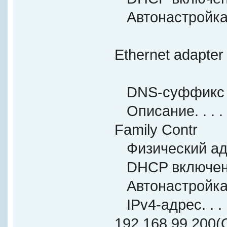
Автонастройка вк
Ethernet adapter
DNS-суффикс под
Описание. . . . . 
Family Contr
Физический адрес.
DHCP включен. . . 
Автонастройка вк
IPv4-адрес. . . . . 
192.168.99.200(