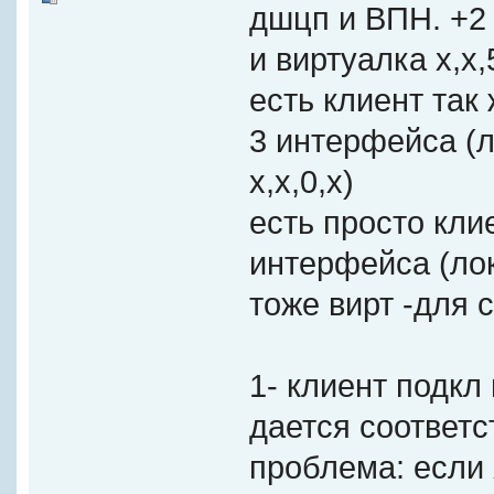
дшцп и ВПН. +2 
и виртуалка х,х,
есть клиент так
3 интерфейса (ло
х,х,0,х)
есть просто кли
интерфейса (лока
тоже вирт -для 
1- клиент подкл
дается соответс
проблема: если 