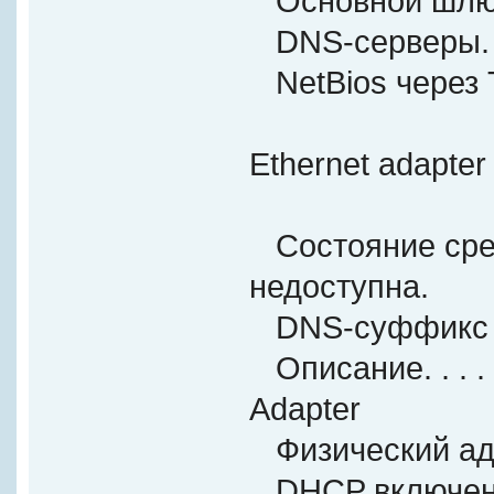
Основной шлюз. . .
DNS-серверы. . . .
NetBios через TCP
Ethernet adapter
Состояние среды.
недоступна.
DNS-суффикс под
Описание. . . . . 
Adapter
Физический адрес.
DHCP включен. . . 