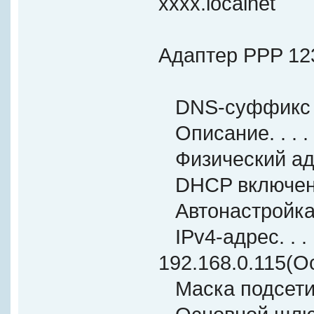
хххх.localnet
Адаптер PPP 12
DNS-суффикс подк
Описание. . . . . .
Физический адрес. 
DHCP включен. . . 
Автонастройка вк
IPv4-адрес. . . . . 
192.168.0.115(О
Маска подсети . . 