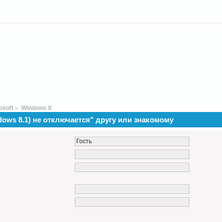
osoft
»
Windows 8
dows 8.1) не отключается" другу или знакомому