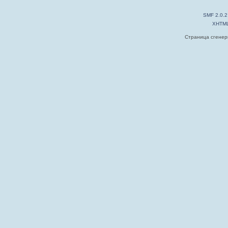
SMF 2.0.2
XHTM
Страница сгенери