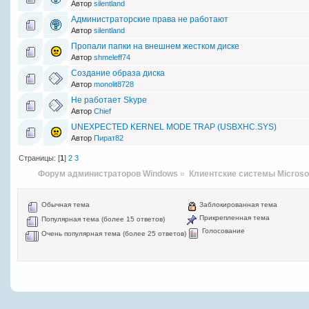
Автор
silentland
Администраторские права не работают
Автор
silentland
Пропали папки на внешнем жестком диске
Автор
shmeleff74
Создание образа диска
Автор
monolit8728
Не работает Skype
Автор
Chief
UNEXPECTED KERNEL MODE TRAP (USBXHC.SYS)
Автор
Пират82
Страницы: [
1
]
2
3
Форум администраторов Windows
»
Клиентские системы Microso
Обычная тема
Заблокированная тема
Прикрепленная тема
Популярная тема (более 15 ответов)
Голосование
Очень популярная тема (более 25 ответов)