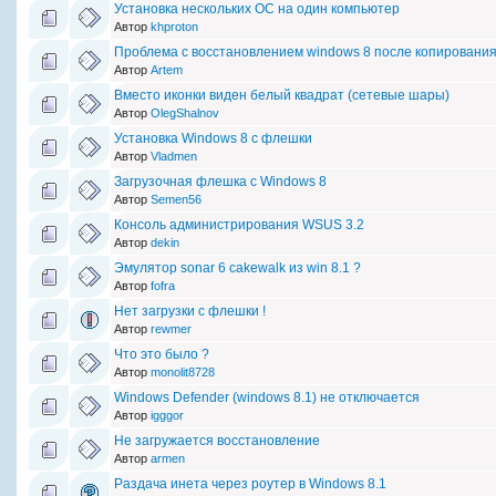
Установка нескольких ОС на один компьютер
Автор
khproton
Проблема c восстановлением windows 8 после копировани
Автор
Artem
Вместо иконки виден белый квадрат (сетевые шары)
Автор
OlegShalnov
Установка Windows 8 с флешки
Автор
Vladmen
Загрузочная флешка с Windows 8
Автор
Semen56
Консоль администрирования WSUS 3.2
Автор
dekin
Эмулятор sonar 6 cakewalk из win 8.1 ?
Автор
fofra
Нет загрузки с флешки !
Автор
rewmer
Что это было ?
Автор
monolit8728
Windows Defender (windows 8.1) не отключается
Автор
igggor
Не загружается восстановление
Автор
armen
Раздача инета через роутер в Windows 8.1