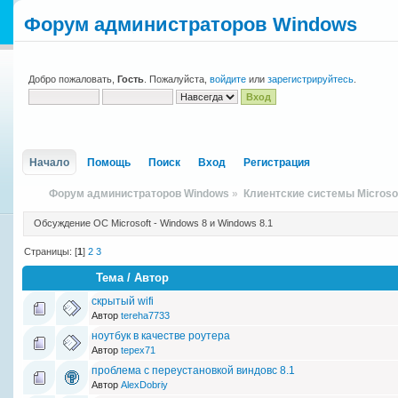
Форум администраторов Windows
Добро пожаловать,
Гость
. Пожалуйста,
войдите
или
зарегистрируйтесь
.
Начало
Помощь
Поиск
Вход
Регистрация
Форум администраторов Windows
»
Клиентские системы Microso
Обсуждение ОС Miсrosoft - Windows 8 и Windows 8.1
Страницы: [
1
]
2
3
Тема
/
Автор
скрытый wifi
Автор
tereha7733
ноутбук в качестве роутера
Автор
tepex71
проблема с переустановкой виндовс 8.1
Автор
AlexDobriy