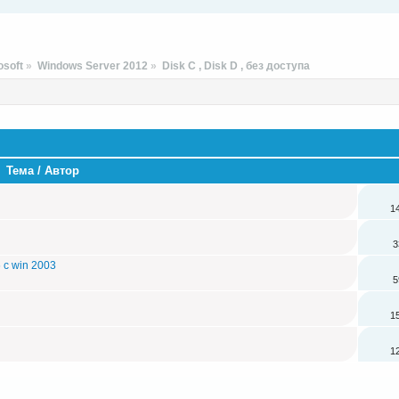
soft
»
Windows Server 2012
»
Disk C , Disk D , без доступа
Тема / Автор
1
3
 с win 2003
5
1
1