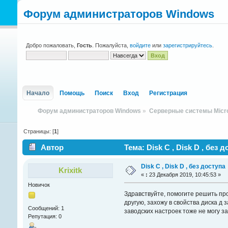
Форум администраторов Windows
Добро пожаловать,
Гость
. Пожалуйста,
войдите
или
зарегистрируйтесь
.
Начало
Помощь
Поиск
Вход
Регистрация
Форум администраторов Windows
»
Серверные системы Micro
Страницы: [
1
]
Автор
Тема: Disk C , Disk D , без 
Disk C , Disk D , без доступа
Krixitk
«
:
23 Декабря 2019, 10:45:53 »
Новичок
Здравствуйте, помогите решить проб
другую, захожу в свойства диска д
Сообщений: 1
заводских настроек тоже не могу з
Репутация: 0