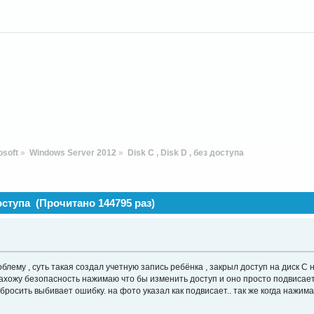
soft
»
Windows Server 2012
»
Disk C , Disk D , без доступа
доступа (Прочитано 144795 раз)
лему , суть такая создал учетную запись ребёнка , закрыл доступ на диск С н
 захожу безопасность нажимаю что бы изменить доступ и оно просто подвисает
абросить выбивает ошибку. на фото указал как подвисает.. так же когда нажим