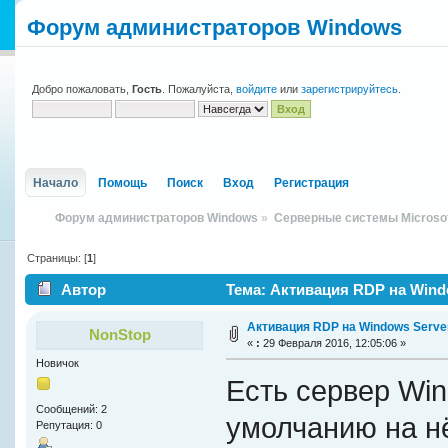
Форум администраторов Windows
Добро пожаловать,
Гость
. Пожалуйста,
войдите
или
зарегистрируйтесь
.
Начало
Помощь
Поиск
Вход
Регистрация
Форум администраторов Windows
»
Серверные системы Microso
Страницы: [
1
]
Автор
Тема: Активация RDP на Windo
Активация RDP на Windows Serve
NonStop
«
:
29 Февраля 2016, 12:05:06 »
Новичок
Есть сервер Win
Сообщений: 2
умолчанию на н
Репутация: 0