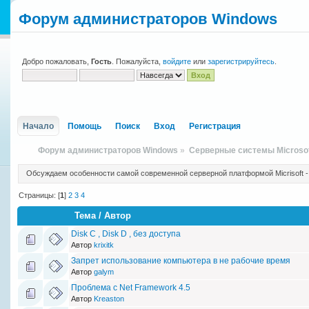
Форум администраторов Windows
Добро пожаловать,
Гость
. Пожалуйста,
войдите
или
зарегистрируйтесь
.
Начало
Помощь
Поиск
Вход
Регистрация
Форум администраторов Windows
»
Серверные системы Microso
Обсуждаем особенности самой современной серверной платформой Micrisoft -
Страницы: [
1
]
2
3
4
Тема
/
Автор
Disk C , Disk D , без доступа
Автор
krixitk
Запрет использование компьютера в не рабочие время
Автор
galym
Проблема с Net Framework 4.5
Автор
Kreaston