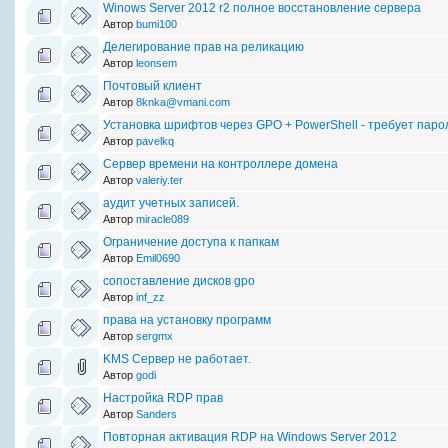
Winows Server 2012 r2 полное восстановление сервера
Автор
bumi100
Делегирование прав на реликацию
Автор
leonsem
Почтовый клиент
Автор
8knka@vmani.com
Установка шрифтов через GPO + PowerShell - требует паро
Автор
pavelkq
Сервер времени на контроллере домена
Автор
valeriy.ter
аудит учетных записей.
Автор
miracle089
Ограничение доступа к папкам
Автор
Emil0690
сопоставление дисков gpo
Автор
inf_zz
права на установку программ
Автор
sergmx
KMS Сервер не работает.
Автор
godi
Настройка RDP прав
Автор
Sanders
Повторная активация RDP на Windows Server 2012