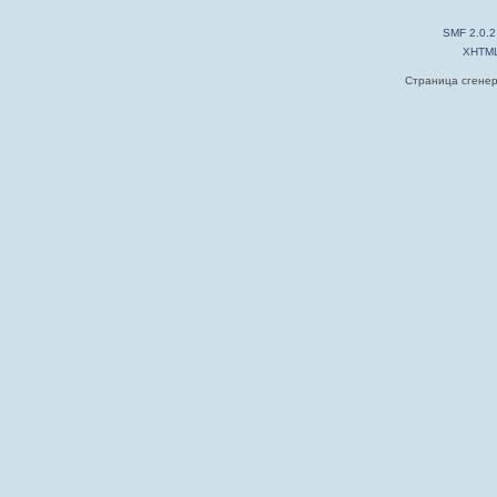
SMF 2.0.2
XHTM
Страница сгенер