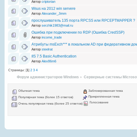
Автор
criptorian
Wsus на 2012 win servere
Автор
Alexander_Jimm
прослушиватель 135 порта RPCSS или RPCEPTMAPPER ?
Автор
serzhik1983@mail.ru
Ошибка при подключении по RDP (Ошибка CredSSP)
Автор
income_trade
Атрибуты msExch*** в локальном AD при федеративном дом
Автор
steelrat
IIS 7.5 Basic Authentication
Автор
Alex86m6
Страницы: [
1
]
2
3
4
Форум администраторов Windows
»
Серверные системы Microso
Обычная тема
Заблокированная тема
Прикрепленная тема
Популярная тема (более 15 ответов)
Голосование
Очень популярная тема (более 25 ответов)