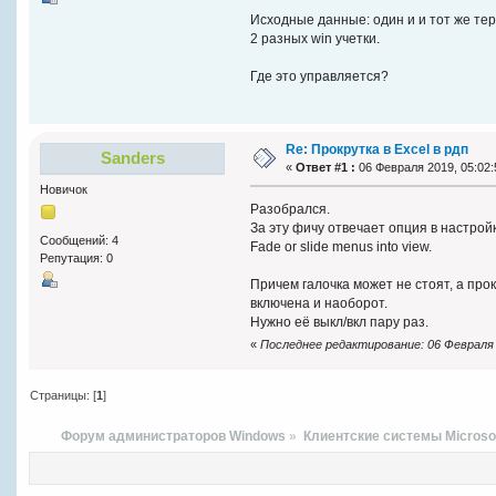
Исходные данные: один и и тот же тер
2 разных win учетки.
Где это управляется?
Re: Прокрутка в Excel в рдп
Sanders
«
Ответ #1 :
06 Февраля 2019, 05:02:
Новичок
Разобрался.
За эту фичу отвечает опция в настрой
Сообщений: 4
Fade or slide menus into view.
Репутация: 0
Причем галочка может не стоят, а прок
включена и наоборот.
Нужно её выкл/вкл пару раз.
«
Последнее редактирование: 06 Февраля 2
Страницы: [
1
]
Форум администраторов Windows
»
Клиентские системы Microso