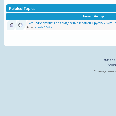
Related Topics
Тема / Автор
Excel: VBA скрипты для выделения и замены русских букв н
Автор
itpro
MS Office
SMF 2.0.2
XHTM
Страница сгенери