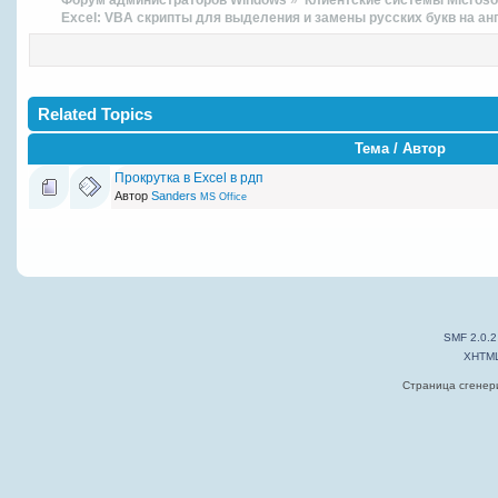
Форум администраторов Windows
»
Клиентские системы Microso
Excel: VBA скрипты для выделения и замены русских букв на ан
Related Topics
Тема / Автор
Прокрутка в Excel в рдп
Автор
Sanders
MS Office
SMF 2.0.2
XHTM
Страница сгенери