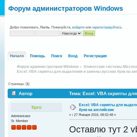
Форум администраторов Windows
Добро пожаловать,
Гость
. Пожалуйста,
войдите
или
зарегистрируйтесь
.
Начало
Помощь
Поиск
Вход
Регистрация
Форум администраторов Windows
»
Клиентские системы Microso
Excel: VBA скрипты для выделения и замены русских букв на ан
Страницы: [
1
]
Автор
Тема: Excel: VBA скрипты дл
18233 раз)
Excel: VBA скрипты для выдел
Itpro
букв на английские
«
:
27 Января 2016, 08:02:48 »
Administrator
Sr. Member
Оставлю тут 2 v