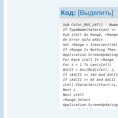
Код:
[Выделить]
Sub Color_RUS_LAT() ' Выде
If TypeName(Selection) <> 
Dim iCell As Range, rRange
On Error GoTo eXXit
Set rRange = Intersect(Sel
If rRange Is Nothing Then 
Application.ScreenUpdating
For Each iCell In rRange
For i = 1 To Len(iCell)
ASCII = Asc(Mid(iCell, i, 
If (ASCII >= 192 And ASCII
If (ASCII >= 65 And ASCII 
iCell.Characters(Start:=i,
Next i
Next iCell
rRange.Select
Application.ScreenUpdating
eXXit: End Sub