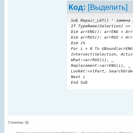
Код:
[Выделить]
Sub Repair_LAT() ' замена 
If TypeName(Selection) <> 
Dim arrENG(): arrENG = Arr
Dim arrRUS(): arrRUS = Arr
Dim i%
For i = 0 To UBound(arrENG
Intersect(Selection, Activ
What:=arrRUS(i), _
Replacement:=arrENG(i), _
LookAt:=xlPart, SearchOrde
Next i
End Sub
Страницы: [
1
]