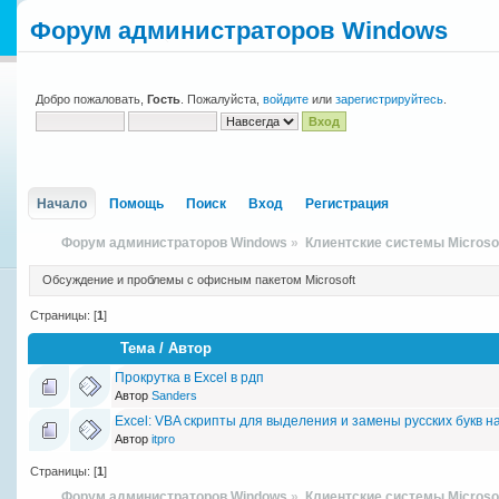
Форум администраторов Windows
Добро пожаловать,
Гость
. Пожалуйста,
войдите
или
зарегистрируйтесь
.
Начало
Помощь
Поиск
Вход
Регистрация
Форум администраторов Windows
»
Клиентские системы Microso
Обсуждение и проблемы с офисным пакетом Microsoft
Страницы: [
1
]
Тема
/
Автор
Прокрутка в Excel в рдп
Автор
Sanders
Excel: VBA скрипты для выделения и замены русских букв н
Автор
itpro
Страницы: [
1
]
Форум администраторов Windows
»
Клиентские системы Microso