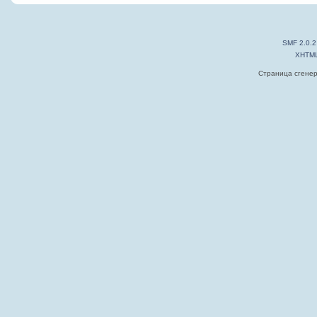
SMF 2.0.2
XHTM
Страница сгенер