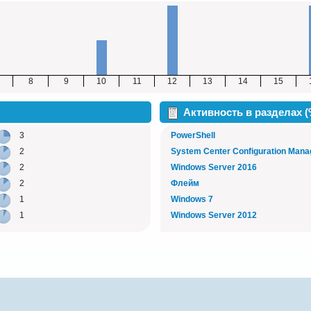
8
9
10
11
12
13
14
15
Активность в разделах 
3
PowerShell
2
System Center Configuration Mana
2
Windows Server 2016
2
Флейм
1
Windows 7
1
Windows Server 2012