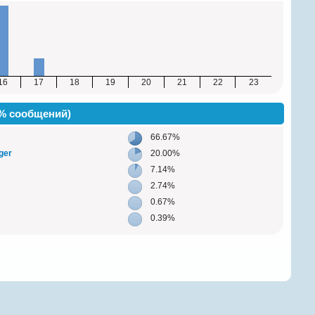
16
17
18
19
20
21
22
23
(% сообщений)
66.67%
ger
20.00%
7.14%
2.74%
0.67%
0.39%