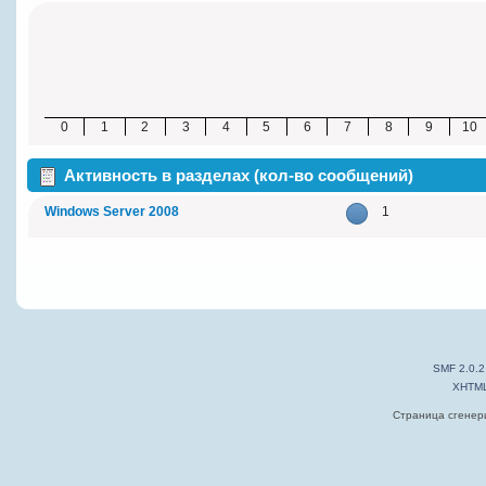
0
1
2
3
4
5
6
7
8
9
10
Активность в разделах (кол-во сообщений)
Windows Server 2008
1
SMF 2.0.2
XHTM
Страница сгенери