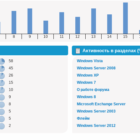
8
9
10
11
12
13
14
15
Активность в разделах 
58
Windows Vista
45
Windows Server 2008
26
Windows XP
15
Windows 7
10
О работе форума
9
Windows 8
8
Microsoft Exchange Server
5
Windows Server 2003
5
Флейм
2
Windows Server 2012