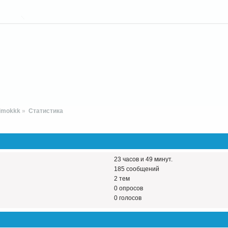
imokkk
»
Статистика
23 часов и 49 минут.
185 сообщений
2 тем
0 опросов
0 голосов