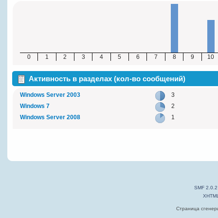
0
1
2
3
4
5
6
7
8
9
10
Активность в разделах (кол-во сообщений)
Windows Server 2003
3
Windows 7
2
Windows Server 2008
1
SMF 2.0.2
XHTM
Страница сгенери