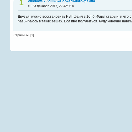
1
Windows 7
/
ошибка локального файла
«
:
23 Декабря 2017, 22:42:03 »
Друзья, нужно восстановить PST файл в 10Гб. Файл старый, и что с
разбираюсь в таких вещах. Есл ине получиться. буду конечно наним
Страницы: [
1
]