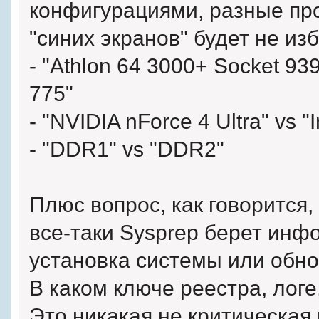
конфигурациями, разные про
"синих экранов" будет не из
- "Athlon 64 3000+ Socket 939
775"
- "NVIDIA nForce 4 Ultra" vs "
- "DDR1" vs "DDR2"
Плюс вопрос, как говорится,
все-таки Sysprep берет инфо
установка системы или обн
В каком ключе реестра, лог
Это никакая не критическая