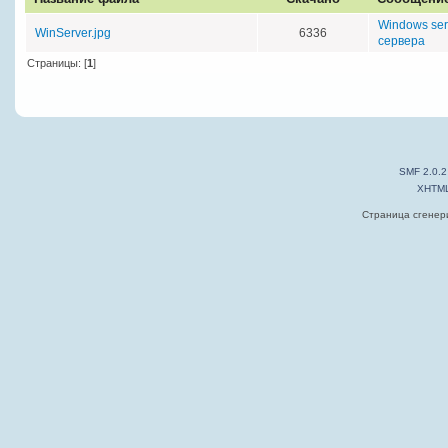
Windows se
WinServer.jpg
6336
сервера
Страницы: [
1
]
SMF 2.0.2
XHTM
Страница сгенери