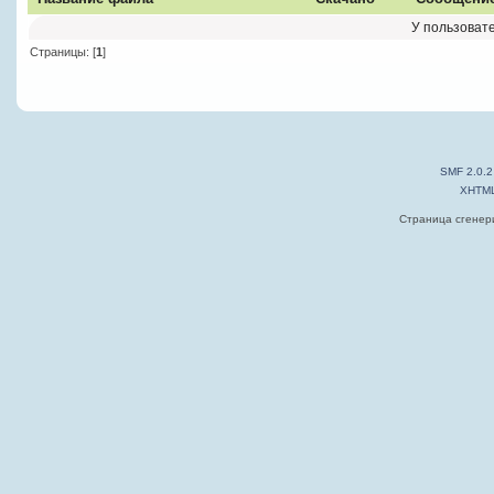
У пользовате
Страницы: [
1
]
SMF 2.0.2
XHTM
Страница сгенери