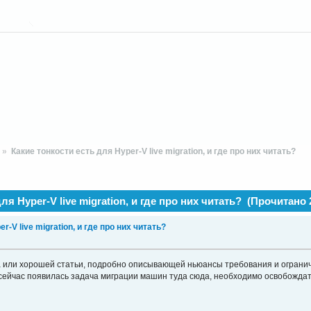
V
»
Какие тонкости есть для Hyper-V live migration, и где про них читать?
ля Hyper-V live migration, и где про них читать? (Прочитано 
r-V live migration, и где про них читать?
та или хорошей статьи, подробно описывающей ньюансы требования и ограниче
 сейчас появилась задача миграции машин туда сюда, необходимо освобождат