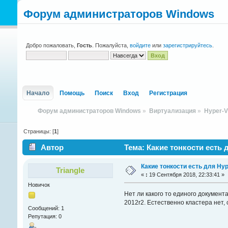
Форум администраторов Windows
Добро пожаловать,
Гость
. Пожалуйста,
войдите
или
зарегистрируйтесь
.
Начало
Помощь
Поиск
Вход
Регистрация
Форум администраторов Windows
»
Виртуализация
»
Hyper-
Страницы: [
1
]
Автор
Тема: Какие тонкости есть д
Какие тонкости есть для Hype
Triangle
«
:
19 Сентября 2018, 22:33:41 »
Новичок
Нет ли какого то единого докумен
2012r2. Естественно кластера нет,
Сообщений: 1
Репутация: 0