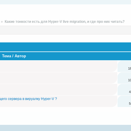
V
»
Какие тонкости есть для Hyper-V live migration, и где про них читать?
Тема / Автор
1
1
4
его сервера в вируалку Hyper-V ?
5